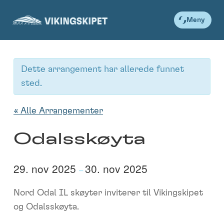
Skip
to
Meny
content
Dette arrangement har allerede funnet
sted.
« Alle Arrangementer
Odalsskøyta
29. nov 2025
30. nov 2025
–
Nord Odal IL skøyter inviterer til Vikingskipet
og Odalsskøyta.