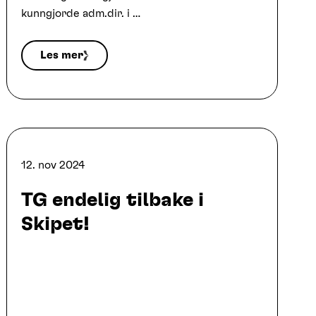
kunngjorde adm.dir. i …
Les mer
12. nov 2024
TG endelig tilbake i
Skipet!