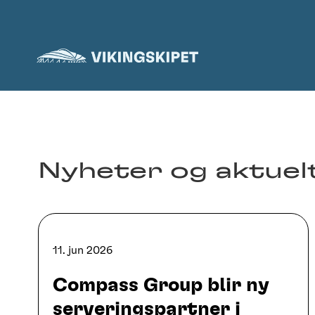
Skip
to
content
Nyheter og aktuel
11. jun 2026
Compass Group blir ny
serveringspartner i