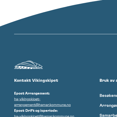
Kontakt Vikingskipet
Bruk av 
Epost Arrangement:
Besøken
ha-vikingskipet-
arrangement@hamar.kommune.no
Arrangø
Epost
Drift og isperiode:
Samarbe
ha-vikingskipet@hamar.kommune.no