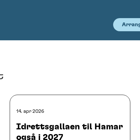
Arran
t
14. apr 2026
Idrettsgallaen til Hamar
også i 2027