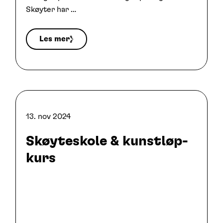
Skøyter har …
Les mer
13. nov 2024
Skøyteskole & kunstløp-
kurs