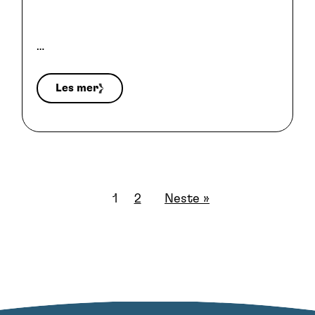
…
Les mer
1
2
Neste »