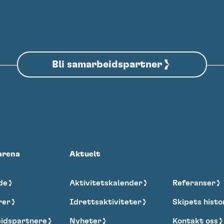
Bli samarbeidspartner
arena
Aktuelt
Om oss
de
Aktivitetskalender
Referanser
rer
Idrettsaktiviteter
Skipets histo
idspartnere
Nyheter
Kontakt oss