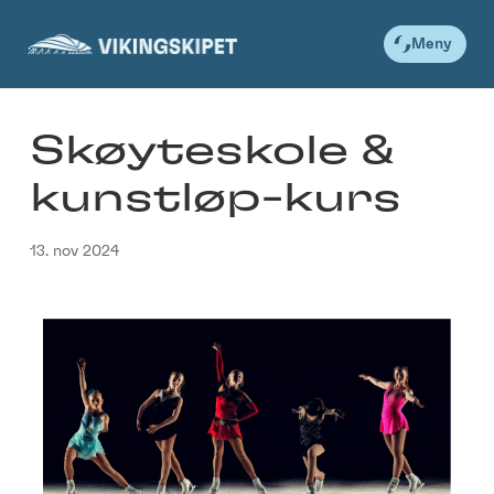
Skip
to
Meny
content
Skøyteskole &
kunstløp-kurs
13. nov 2024