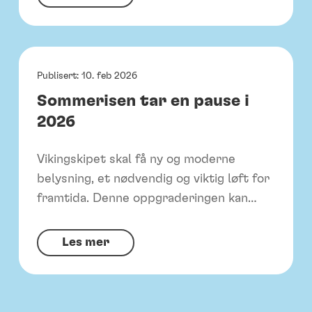
d
r
r
n
e
y
t
s
Publisert:
10. feb 2026
t
e
Sommerisen tar en pause i
s
r
2026
g
v
a
e
Vikingskipet skal få ny og moderne
l
r
belysning, et nødvendig og viktig løft for
l
i
framtida. Denne oppgraderingen kan…
a
n
e
g
S
Les mer
n
s
o
t
p
m
i
a
m
l
r