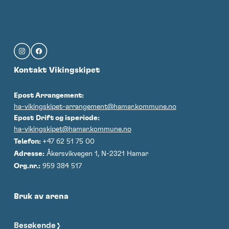
i
t
2
0
2
6
Kontakt Vikingskipet
Epost Arrangement:
ha-vikingskipet-arrangement@hamar.kommune.no
Epost
Drift og isperiode:
ha-vikingskipet@hamar.kommune.no
Telefon:
+47 62 51 75 00
Adresse:
Åkersvikvegen 1, N-2321 Hamar
Org.nr.:
959 384 517
Bruk av arena
Besøkende