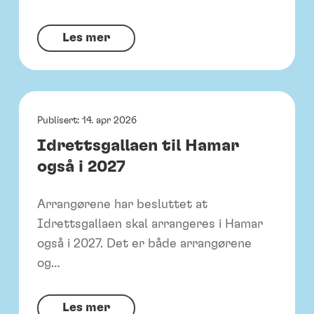
C
Les mer
o
m
p
a
Publisert:
14. apr 2026
s
Idrettsgallaen til Hamar
s
også i 2027
G
r
Arrangørene har besluttet at
o
Idrettsgallaen skal arrangeres i Hamar
u
også i 2027. Det er både arrangørene
p
og…
b
l
I
Les mer
i