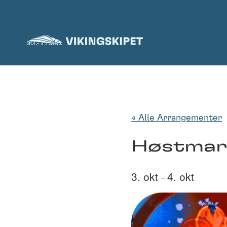
Skip
to
content
« Alle Arrangementer
Høstmark
3. okt
4. okt
–