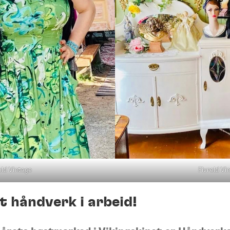
Fivreld Vi
eld Vintage
t håndverk i arbeid!