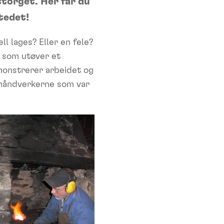
storget. Her får du
stedet!
l lages? Eller en fele?
e som utøver et
monstrerer arbeidet og
v håndverkerne som var