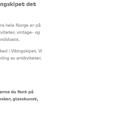
ingskipet det
fra hele Norge er på
viteter, vintage- og
andsbasis.
d i Vikingskipet. Vi
ling av antikviteter,
erne du fant
på
esker, glasskunst,