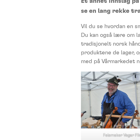
Et annet innslag p
se en lang rekke tra
Vil du se hvordan en s
Du kan også lære om laf
tradisjonelt norsk hån
produktene de lager, o
med på Vårmarkedet n
Felemaker Vegar Fi