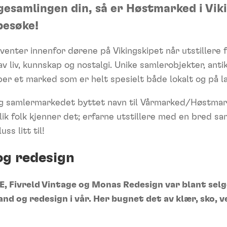
agesamlingen din, så er Høstmarked i Vik
besøke!
venter innenfor dørene på Vikingskipet når utstillere 
 liv, kunnskap og nostalgi. Unike samlerobjekter, antik
er et marked som er helt spesielt både lokalt og på l
og samlermarkedet byttet navn til Vårmarked/Høstmarke
lik folk kjenner det; erfarne utstillere med en bred sam
ss litt til!
og redesign
, Fivreld Vintage og Monas Redesign var blant selg
d og redesign i vår. Her bugnet det av klær, sko, v