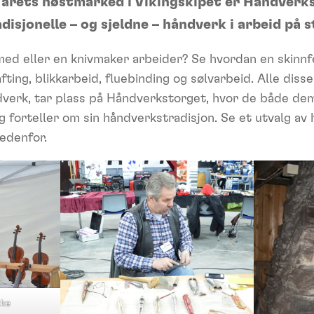
å årets høstmarked i Vikingskipet er Håndverk
disjonelle – og sjeldne – håndverk i arbeid på 
med eller en knivmaker arbeider? Se hvordan en skinnfel
ting, blikkarbeid, fluebinding og sølvarbeid. Alle diss
dverk, tar plass på Håndverkstorget, hvor de både de
g forteller om sin håndverkstradisjon. Se et utvalg a
edenfor.
kke