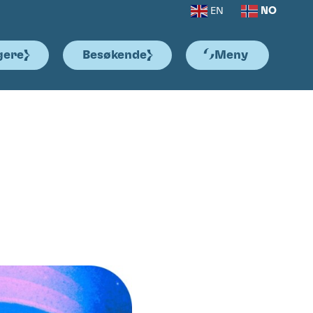
NO
EN
gere
Besøkende
Meny