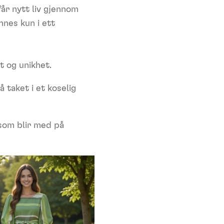
år nytt liv gjennom
nnes kun i ett
t og unikhet.
 taket i et koselig
som blir med på