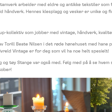
tamverk arbeider med eldre og antikke tekstiler som f
d håndverk. Hennes klesplagg og vesker er unike og fi
up-kollektiv som jobber med vintage, håndverk, kvalite
av Torill Beate Nilsen i det røde hønehuset med hane på
vreld Vintage er for deg som vil ha noe helt spesielt!
g og tøy Stange var også med. Følg med på å se hvem 
tober!