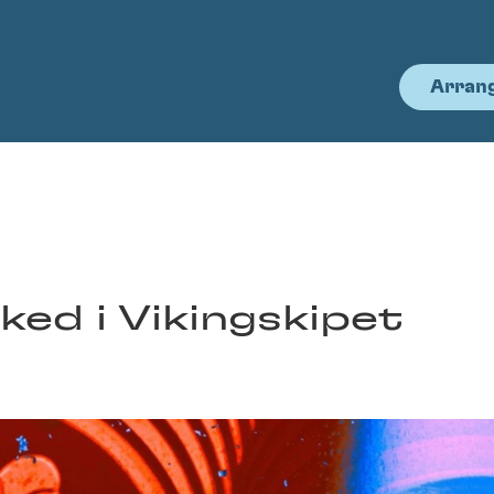
Arran
ed i Vikingskipet