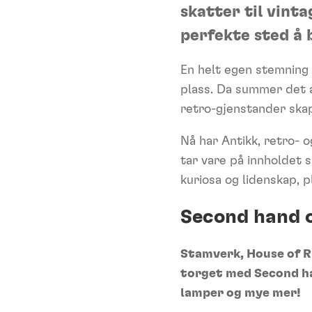
skatter til vint
perfekte sted å 
En helt egen stemning 
plass. Da summer det av
retro-gjenstander skap
Nå har Antikk, retro- 
tar vare på innholdet s
kuriosa og lidenskap, plu
Second hand 
Stamverk, House of RE
torget med Second han
lamper og mye mer!